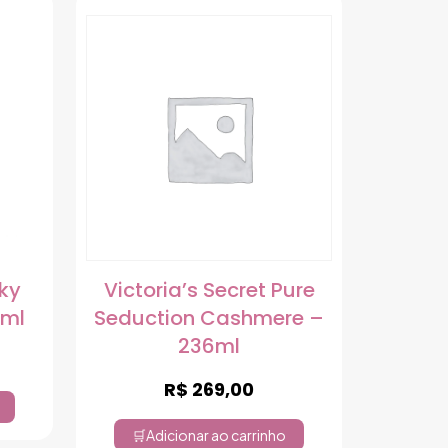
Sky
Victoria’s Secret Pure
0ml
Seduction Cashmere –
236ml
R$
269,00
Adicionar ao carrinho