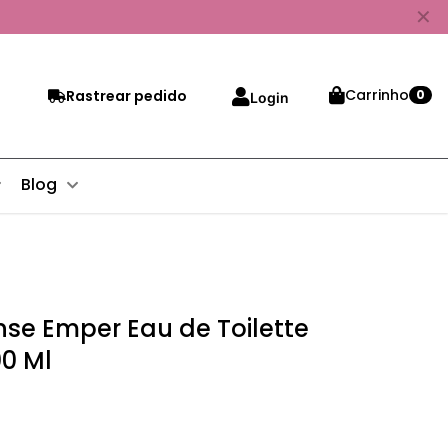
✕
Carrinho
Rastrear pedido
0
Login
Blog
nse Emper Eau de Toilette
00 Ml