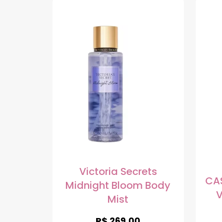
Victoria Secrets
CA
Midnight Bloom Body
V
Mist
R$
269,00