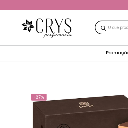
Promoçõ
-27%