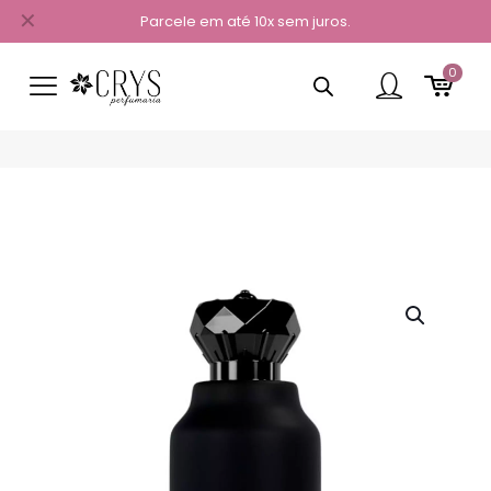
✕
Parcele em até 10x sem juros.
0