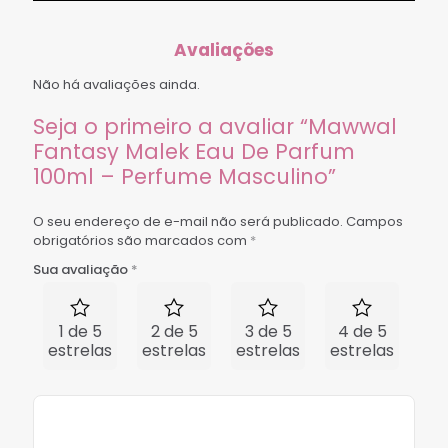
Avaliações
Não há avaliações ainda.
Seja o primeiro a avaliar “Mawwal
Fantasy Malek Eau De Parfum
100ml – Perfume Masculino”
O seu endereço de e-mail não será publicado.
Campos
obrigatórios são marcados com
*
Sua avaliação
*
1 de 5
2 de 5
3 de 5
4 de 5
5 
estrelas
estrelas
estrelas
estrelas
est