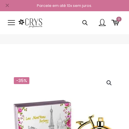
✕
Parcele em até 10x sem juros.
0
-35%