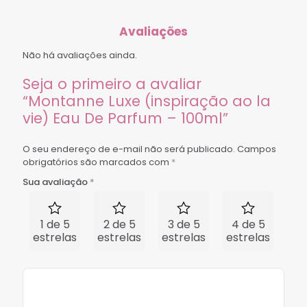
Avaliações
Não há avaliações ainda.
Seja o primeiro a avaliar
“Montanne Luxe (inspiração ao la
vie) Eau De Parfum – 100ml”
O seu endereço de e-mail não será publicado.
Campos
obrigatórios são marcados com
*
Sua avaliação
*
1 de 5
2 de 5
3 de 5
4 de 5
5 
estrelas
estrelas
estrelas
estrelas
est