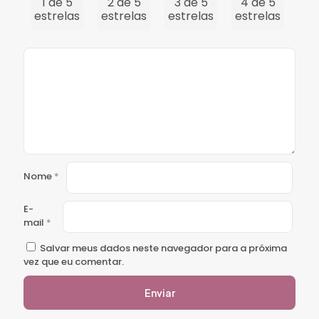
1 de 5
2 de 5
3 de 5
4 de 5
5 
estrelas
estrelas
estrelas
estrelas
est
Nome
*
E-
mail
*
Salvar meus dados neste navegador para a próxima
vez que eu comentar.