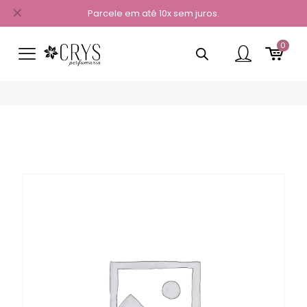
✕
Parcele em até 10x sem juros.
0