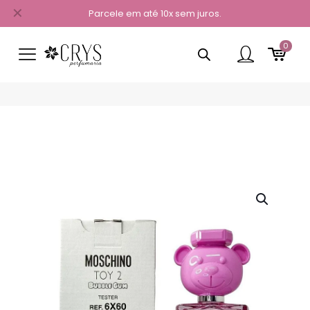
✕
Parcele em até 10x sem juros.
0