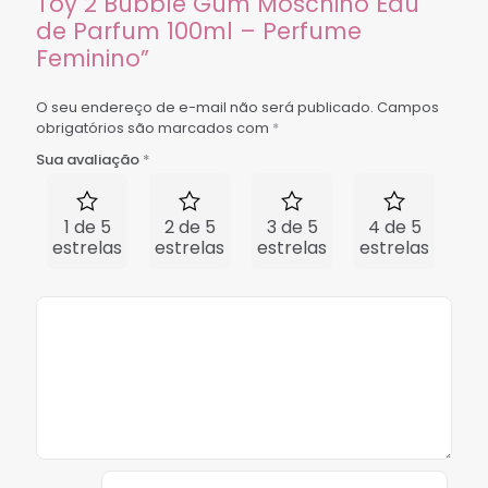
Toy 2 Bubble Gum Moschino Eau
de Parfum 100ml – Perfume
Feminino”
O seu endereço de e-mail não será publicado.
Campos
obrigatórios são marcados com
*
Sua avaliação
*
1 de 5
2 de 5
3 de 5
4 de 5
5 
estrelas
estrelas
estrelas
estrelas
est