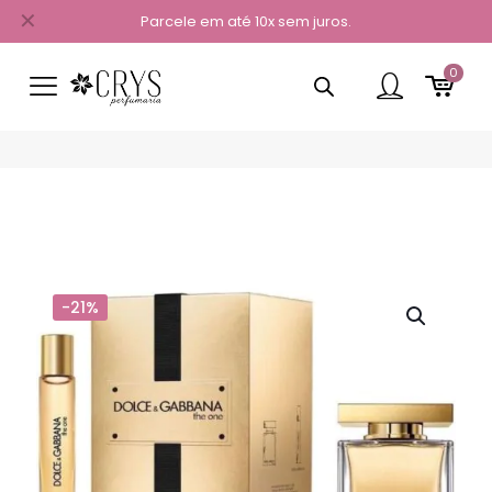
✕
Parcele em até 10x sem juros.
0
-21%