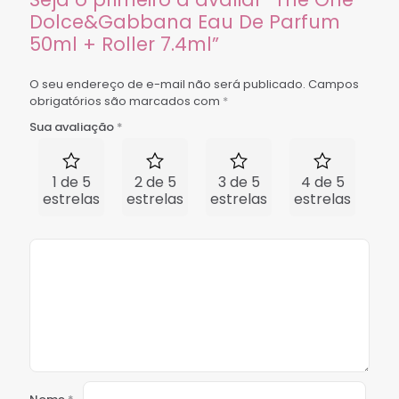
Dolce&Gabbana Eau De Parfum
50ml + Roller 7.4ml”
O seu endereço de e-mail não será publicado.
Campos
obrigatórios são marcados com
*
Sua avaliação
*
1 de 5
2 de 5
3 de 5
4 de 5
5 
estrelas
estrelas
estrelas
estrelas
est