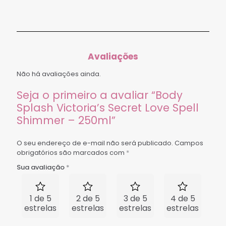
Avaliações
Não há avaliações ainda.
Seja o primeiro a avaliar “Body
Splash Victoria’s Secret Love Spell
Shimmer – 250ml”
O seu endereço de e-mail não será publicado.
Campos
obrigatórios são marcados com
*
Sua avaliação
*
1 de 5
2 de 5
3 de 5
4 de 5
5 
estrelas
estrelas
estrelas
estrelas
est