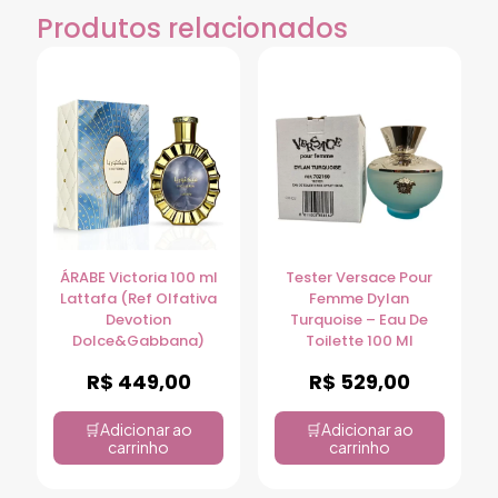
Produtos relacionados
ÁRABE Victoria 100 ml
Tester Versace Pour
Lattafa (Ref Olfativa
Femme Dylan
Devotion
Turquoise – Eau De
Dolce&Gabbana)
Toilette 100 Ml
R$
449,00
R$
529,00
Adicionar ao
Adicionar ao
carrinho
carrinho