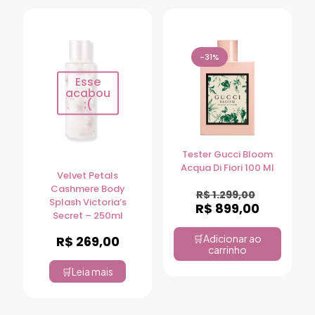
-31%
Esse
acabou
:(
Tester Gucci Bloom
Acqua Di Fiori 100 Ml
Velvet Petals
Cashmere Body
R$
1.299,00
Splash Victoria’s
R$
899,00
Secret – 250ml
Adicionar ao
R$
269,00
carrinho
Leia mais