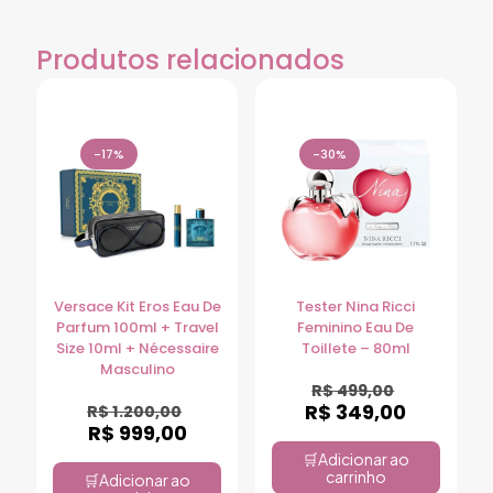
Produtos relacionados
-17%
-30%
Versace Kit Eros Eau De
Tester Nina Ricci
Parfum 100ml + Travel
Feminino Eau De
Size 10ml + Nécessaire
Toillete – 80ml
Masculino
R$
499,00
R$
349,00
R$
1.200,00
R$
999,00
Adicionar ao
carrinho
Adicionar ao