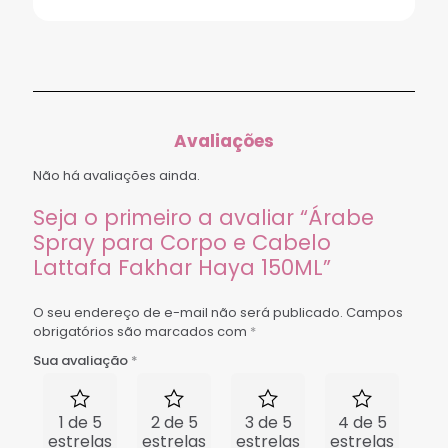
Avaliações
Não há avaliações ainda.
Seja o primeiro a avaliar “Árabe
Spray para Corpo e Cabelo
Lattafa Fakhar Haya 150ML”
O seu endereço de e-mail não será publicado.
Campos
obrigatórios são marcados com
*
Sua avaliação
*
1 de 5
2 de 5
3 de 5
4 de 5
5 
estrelas
estrelas
estrelas
estrelas
est