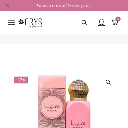
✕
Parcele em até 10x sem juros.
0
-17%