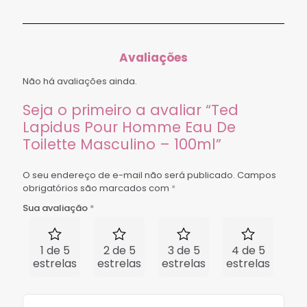
Avaliações
Não há avaliações ainda.
Seja o primeiro a avaliar “Ted
Lapidus Pour Homme Eau De
Toilette Masculino – 100ml”
O seu endereço de e-mail não será publicado.
Campos
obrigatórios são marcados com
*
Sua avaliação
*
1 de 5
2 de 5
3 de 5
4 de 5
5 
estrelas
estrelas
estrelas
estrelas
est